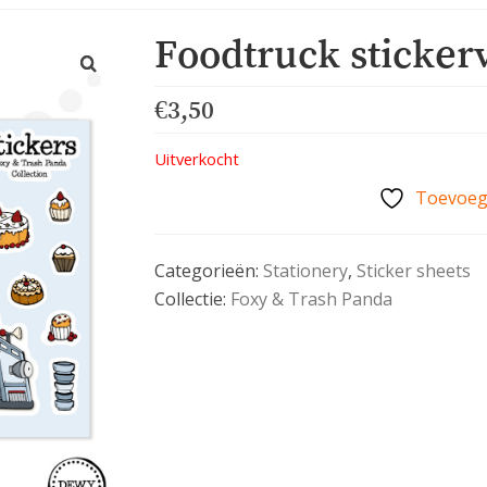
Foodtruck stickerv
€
3,50
Uitverkocht
Toevoege
Categorieën:
Stationery
,
Sticker sheets
Collectie:
Foxy & Trash Panda