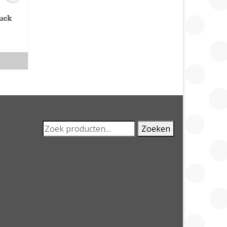
uck
Zoeken
Zoeken
naar: