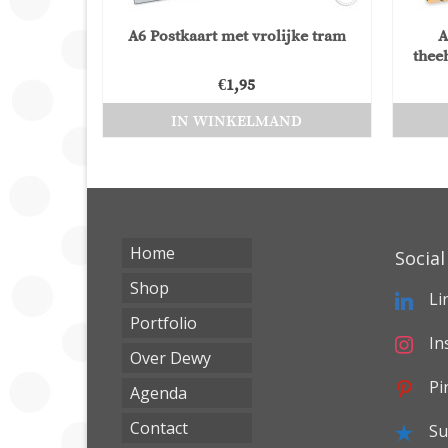
A6 Postkaart met vrolijke tram
A
thee
€
1,95
IN WINKELMAND
Home
Social
Shop
Li
Portfolio
In
Over Dewy
Pi
Agenda
Contact
Su