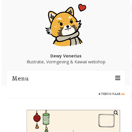
Dewy Venerius
Illustratie, Vormgeving & Kawaii webshop
Menu
TERUG NAAR
A6
Home
Portfolio
Webshop