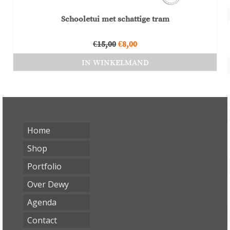
Schooletui met schattige tram
Oorspronkelijke
Huidige
€
15,00
€
8,00
prijs
prijs
IN WINKELMAND
was:
is:
€15,00.
€8,00.
Home
Shop
Portfolio
Over Dewy
Agenda
Contact