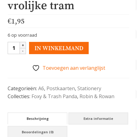
vrolijke tram
€
1,95
6 op voorraad
A6
IN WINKELMAND
Postkaart
met
Toevoegen aan verlanglijst
vrolijke
tram
aantal
Categorieën:
A6
,
Postkaarten
,
Stationery
Collecties:
Foxy & Trash Panda
,
Robin & Rowan
Beschrijving
Extra informatie
Beoordelingen (0)