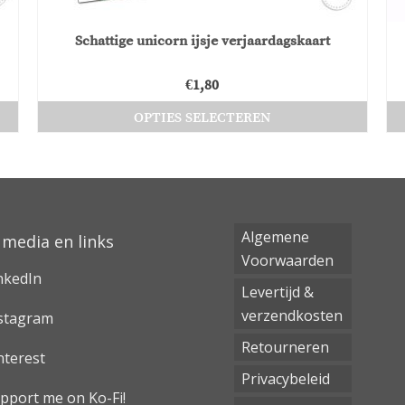
Schattige unicorn ijsje verjaardagskaart
€
1,80
OPTIES SELECTEREN
Dit
product
heeft
meerdere
variaties.
Algemene
 media en links
Deze
Voorwaarden
nkedIn
optie
Levertijd &
kan
verzendkosten
stagram
gekozen
Retourneren
worden
nterest
op
Privacybeleid
pport me on Ko-Fi!
de