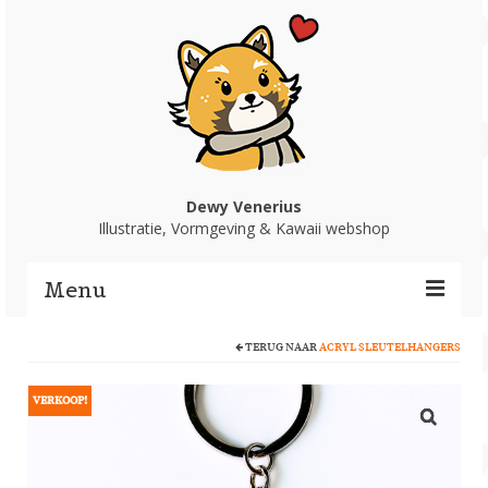
Dewy Venerius
Illustratie, Vormgeving & Kawaii webshop
Menu
TERUG NAAR
ACRYL SLEUTELHANGERS
Home
Portfolio
VERKOOP!
Webshop