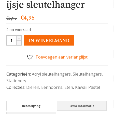
ijsje sleutelhanger
Oorspronkelijke
Huidige
€
4,95
€
5,95
prijs
prijs
2 op voorraad
was:
is:
€5,95.
€4,95.
Eenhoorn
IN WINKELMAND
regenboog
ijsje
Toevoegen aan verlanglijst
sleutelhanger
aantal
Categorieën:
Acryl sleutelhangers
,
Sleutelhangers
,
Stationery
Collecties:
Dieren
,
Eenhoorns
,
Eten
,
Kawaii Pastel
Beschrijving
Extra informatie