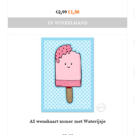
Oorspronkelijke
Huidige
€
2,99
€
1,50
prijs
prijs
IN WINKELMAND
was:
is:
€2,99.
€1,50.
A5 wenskaart zomer met Waterijsje