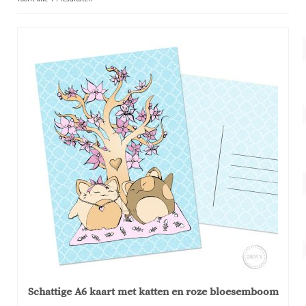
Account
op
populariteit
Over Dewy
Schattige A6 kaart met katten en roze bloesemboom