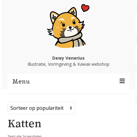
Dewy Venerius
Illustratie, Vormgeving & Kawaii webshop
Menu
Home
Portfolio
Katten
Webshop
Gesorteerd
Toont alle 14 resultaten