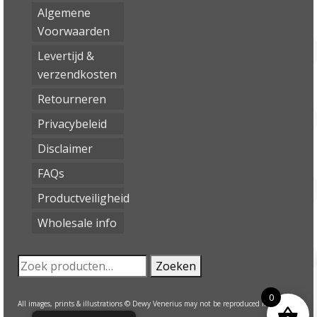
Algemene
Voorwaarden
Levertijd &
verzendkosten
Retourneren
Privacybeleid
Disclaimer
FAQs
Productveiligheid
Wholesale info
Zoeken
Zoeken
naar:
0
All images, prints & illustrations © Dewy Venerius may not be reproduced in any