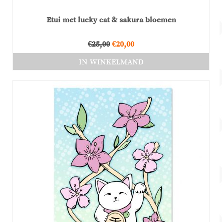
Etui met lucky cat & sakura bloemen
Oorspronkelijke
Huidige
€
25,00
€
20,00
prijs
prijs
IN WINKELMAND
was:
is:
€25,00.
€20,00.