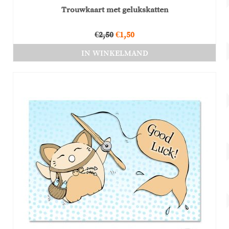
Trouwkaart met gelukskatten
Oorspronkelijke
Huidige
€
2,50
€
1,50
prijs
prijs
IN WINKELMAND
was:
is:
€2,50.
€1,50.