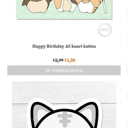
Happy Birthday A5 kaart katten
Oorspronkelijke
Huidige
€
2,99
€
1,50
prijs
prijs
IN WINKELMAND
was:
is:
€2,99.
€1,50.