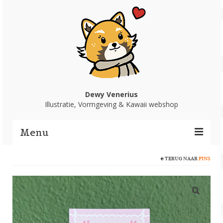
Dewy Venerius
Illustratie, Vormgeving & Kawaii webshop
Menu
TERUG NAAR
PINS
Home
Portfolio
Webshop