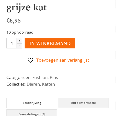
grijze kat
€
6,95
10 op voorraad
Kawaii
IN WINKELMAND
Houten
Pin
Toevoegen aan verlanglijst
met
grijze
kat
Categorieën:
Fashion
,
Pins
aantal
Collecties:
Dieren
,
Katten
Beschrijving
Extra informatie
Beoordelingen (0)