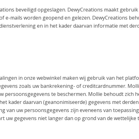
ons beveiligd opgeslagen. DewyCreations maakt gebruik 
n of e-mails worden geopend en gelezen. DewyCreations beh
ienstverlening en in het kader daarvan informatie met derd
talingen in onze webwinkel maken wij gebruik van het platf
gevens zoals uw bankrekening- of creditcardnummer. Molli
 persoonsgegevens te beschermen. Mollie behoudt zich he
n het kader daarvan (geanonimiseerde) gegevens met derden
g van uw persoonsgegevens zijn eveneens van toepassing 
rt uw gegevens niet langer dan op grond van de wettelijke 