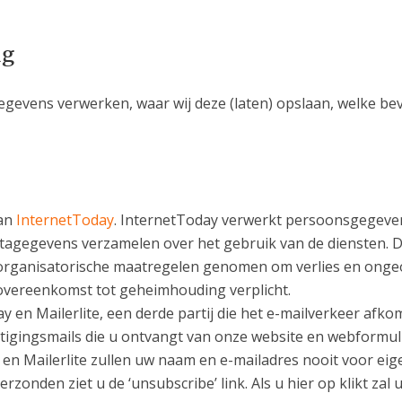
ng
egevens verwerken, waar wij deze (laten) opslaan, welke be
van
InternetToday
. InternetToday verwerkt persoonsgegeve
etagegevens verzamelen over het gebruik van de diensten. 
 organisatorische maatregelen genomen om verlies en ong
overeenkomst tot geheimhouding verplicht.
 en Mailerlite, een derde partij die het e-mailverkeer afk
stigingsmails die u ontvangt van onze website en webformu
y en Mailerlite zullen uw naam en e-mailadres nooit voor ei
erzonden ziet u de ‘unsubscribe’ link. Als u hier op klikt za