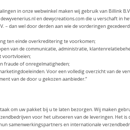
talingen in onze webwinkel maken wij gebruik van Billink B
ewyvenerius.nl en dewycreations.com die u verschaft in het
B.V. – dan wel door derden aan wie de vorderingen gecedee
ing ten einde overkreditering te voorkomen;
open van de communicatie, administratie, klantenrelatiebehe
t voortvloeien;
an fraude of onregelmatigheden;
arketingdoeleinden. Voor een volledig overzicht van de ver
tement van de door u gekozen aanbieder.”
nze taak om uw pakket bij u te laten bezorgen. Wij maken ge
endbedrijven voor het uitvoeren van de leveringen. Het is 
un samenwerkingspartners en internationale verzendbedri