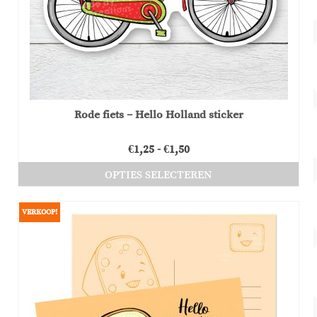
Rode fiets – Hello Holland sticker
Prijsklasse:
€
1,25
-
€
1,50
€1,25
OPTIES SELECTEREN
tot
Dit
€1,50
product
VERKOOP!
heeft
meerdere
variaties.
Deze
optie