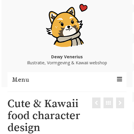
Dewy Venerius
Illustratie, Vormgeving & Kawaii webshop
Menu
Home
Cute & Kawaii
Portfolio
food character
design
Webshop