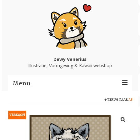
Dewy Venerius
Illustratie, Vormgeving & Kawaii webshop
Menu
TERUG NAAR
A5
Home
Portfolio
VERKOOP!
Webshop