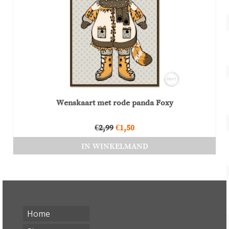
Wenskaart met rode panda Foxy
Oorspronkelijke
Huidige
€
2,99
€
1,50
prijs
prijs
IN WINKELMAND
was:
is:
€2,99.
€1,50.
Home