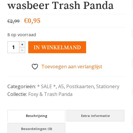
wasbeer Trash Panda
Oorspronkelijke
Huidige
€
0,95
€
2,99
prijs
prijs
8 op voorraad
was:
is:
€2,99.
€0,95.
Wenskaart
IN WINKELMAND
met
wasbeer
Toevoegen aan verlanglijst
Trash
Panda
aantal
Categorieën:
* SALE *
,
A5
,
Postkaarten
,
Stationery
Collectie:
Foxy & Trash Panda
Beschrijving
Extra informatie
Beoordelingen (0)