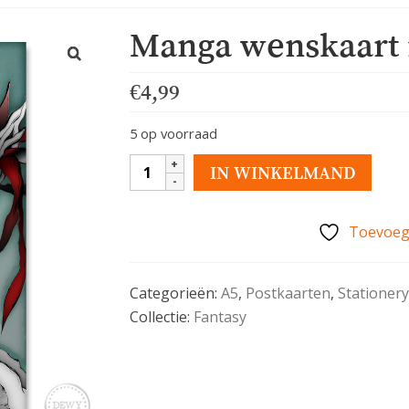
Manga wenskaart 
€
4,99
5 op voorraad
Manga
IN WINKELMAND
wenskaart
met
Toevoege
fantasy
boy
aantal
Categorieën:
A5
,
Postkaarten
,
Stationery
Collectie:
Fantasy