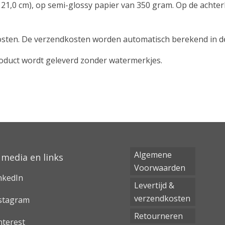
 21,0 cm), op semi-glossy papier van 350 gram. Op de achterk
ndkosten. De verzendkosten worden automatisch berekend in 
Product wordt geleverd zonder watermerkjes.
Algemene
 media en links
Voorwaarden
nkedIn
Levertijd &
verzendkosten
stagram
Retourneren
nterest