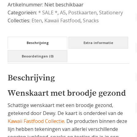
Artikelnummer:
Niet beschikbaar
Categorieën:
* SALE *
,
A5
,
Postkaarten
,
Stationery
Collecties:
Eten
,
Kawaii Fastfood
,
Snacks
Beschrijving
Extra informatie
Beoordelingen (0)
Beschrijving
Wenskaart met broodje gezond
Schattige wenskaart met een broodje gezond,
getekend door Dewy. De kaart is onderdeel van de
Kawaii Fastfood Collectie
. De producten binnen deze
lijn hebben tekeningen van allerlei verschillende
soorten junkfood, snacks en toetjes die je in een