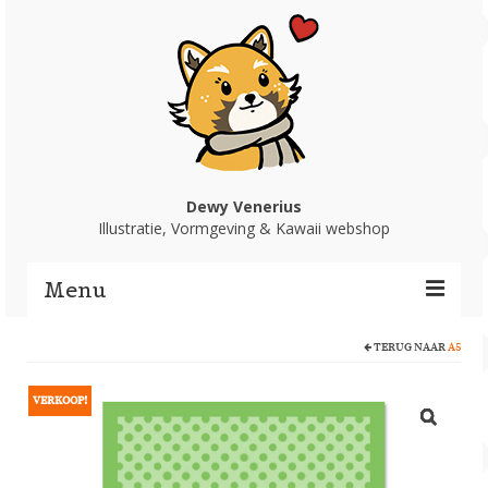
Dewy Venerius
Illustratie, Vormgeving & Kawaii webshop
Menu
TERUG NAAR
A5
Home
Portfolio
VERKOOP!
Webshop