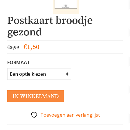
Postkaart broodje
gezond
Oorspronkelijke
Huidige
€
1,50
€
2,99
prijs
prijs
was:
is:
FORMAAT
€2,99.
€1,50.
IN WINKELMAND
Toevoegen aan verlanglijst