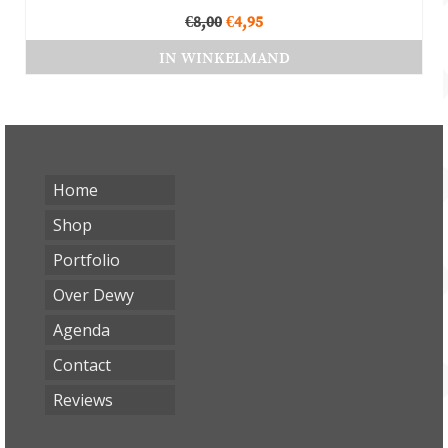
Oorspronkelijke
Huidige
€
8,00
€
4,95
prijs
prijs
IN WINKELMAND
was:
is:
€8,00.
€4,95.
Home
Shop
Portfolio
Over Dewy
Agenda
Contact
Reviews