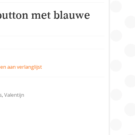
 button met blauwe
n aan verlanglijst
s
,
Valentijn