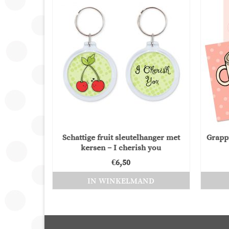
Schattige fruit sleutelhanger met
Grappi
kersen – I cherish you
€
6,50
IN WINKELMAND