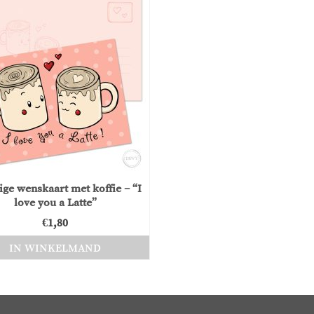
ge wenskaart met koffie – “I
love you a Latte”
€
1,80
IN WINKELMAND