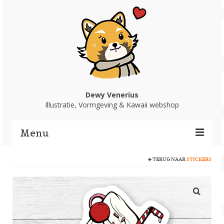
Dewy Venerius
Illustratie, Vormgeving & Kawaii webshop
Menu
TERUG NAAR
STICKERS
Home
Portfolio
Webshop