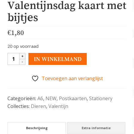
Valentijnsdag kaart met
bijtjes
€
1,80
20 op voorraad
Schattige,
IN WINKELMAND
kawaii
Valentijnsdag
Toevoegen aan verlanglijst
kaart
met
bijtjes
Categorieën:
A6
,
NEW
,
Postkaarten
,
Stationery
aantal
Collecties:
Dieren
,
Valentijn
Beschrijving
Extra informatie