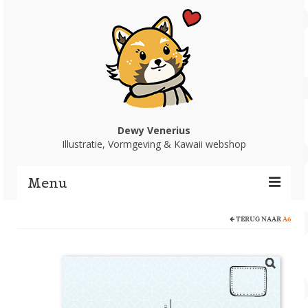
Dewy Venerius
Illustratie, Vormgeving & Kawaii webshop
Menu
TERUG NAAR
A6
Home
Portfolio
Webshop