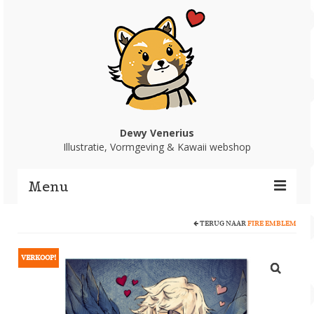
Dewy Venerius
Illustratie, Vormgeving & Kawaii webshop
Menu
TERUG NAAR
FIRE EMBLEM
Home
Portfolio
VERKOOP!
Webshop