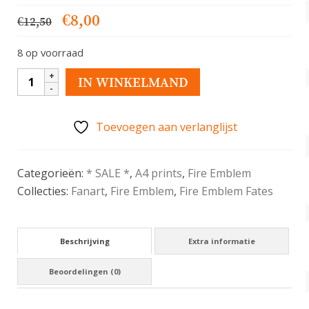
Oorspronkelijke
Huidige
€
8,00
€
12,50
prijs
prijs
8 op voorraad
was:
is:
€12,50.
€8,00.
Niles
IN WINKELMAND
art
print
Toevoegen aan verlanglijst
-
A4
aantal
Categorieën:
* SALE *
,
A4 prints
,
Fire Emblem
Collecties:
Fanart
,
Fire Emblem
,
Fire Emblem Fates
Beschrijving
Extra informatie
Beoordelingen (0)