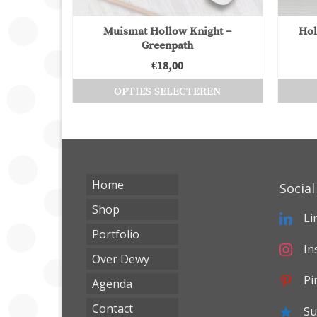
Muismat Hollow Knight –
Hol
Greenpath
€
18,00
OPTIES SELECTEREN
Dit
product
heeft
meerdere
Home
variaties.
Social
Deze
Shop
Li
optie
Portfolio
kan
In
gekozen
Over Dewy
worden
Pi
Agenda
op
Contact
Su
de