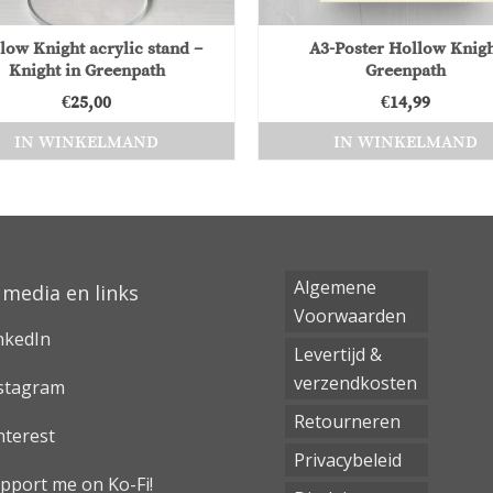
low Knight acrylic stand –
A3-Poster Hollow Knig
Knight in Greenpath
Greenpath
€
25,00
€
14,99
IN WINKELMAND
IN WINKELMAND
Algemene
 media en links
Voorwaarden
nkedIn
Levertijd &
verzendkosten
stagram
Retourneren
nterest
Privacybeleid
pport me on Ko-Fi!