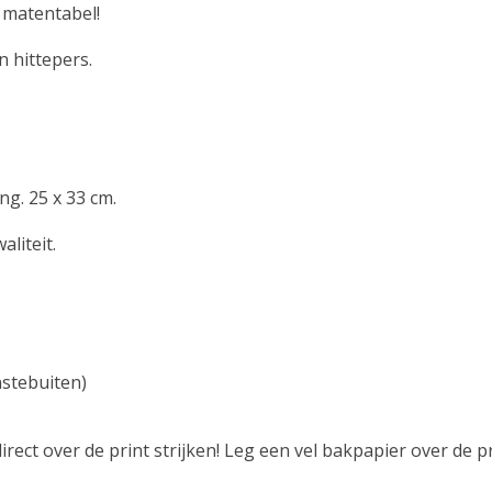
 matentabel!
 hittepers.
ng. 25 x 33 cm.
liteit.
nstebuiten)
irect over de print strijken! Leg een vel bakpapier over de pr