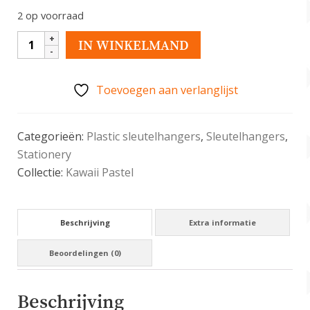
2 op voorraad
Kawaii
IN WINKELMAND
Gamer
Girl
Toevoegen aan verlanglijst
Gameboy
sleutelhanger
aantal
Categorieën:
Plastic sleutelhangers
,
Sleutelhangers
,
Stationery
Collectie:
Kawaii Pastel
Beschrijving
Extra informatie
Beoordelingen (0)
Beschrijving