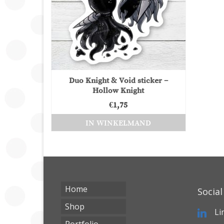
Duo Knight & Void sticker –
Hollow Knight
€
1,75
IN WINKELMAND
Home
Social
Shop
Li
Portfolio