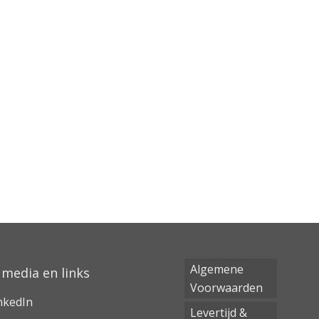
Algemene
 media en links
Voorwaarden
nkedIn
Levertijd &