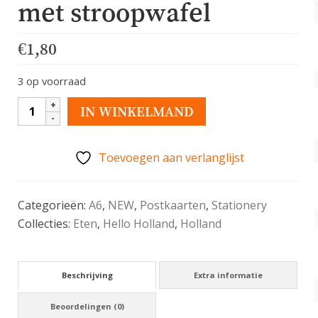
met stroopwafel
€
1,80
3 op voorraad
Hollandse
IN WINKELMAND
postkaart
met
Toevoegen aan verlanglijst
stroopwafel
aantal
Categorieën:
A6
,
NEW
,
Postkaarten
,
Stationery
Collecties:
Eten
,
Hello Holland
,
Holland
Beschrijving
Extra informatie
Beoordelingen (0)