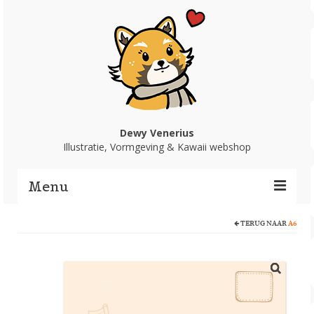
Dewy Venerius
Illustratie, Vormgeving & Kawaii webshop
Menu
TERUG NAAR
A6
Home
Portfolio
Webshop