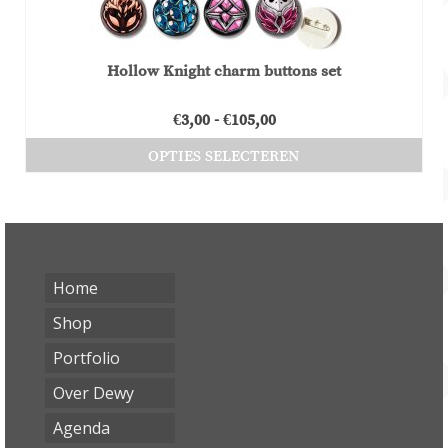
Hollow Knight charm buttons set
Prijsklasse:
€
3,00
-
€
105,00
€3,00
OPTIES SELECTEREN
tot
Dit
€105,00
product
heeft
meerdere
Home
variaties.
Deze
Shop
optie
Portfolio
kan
gekozen
Over Dewy
worden
Agenda
op