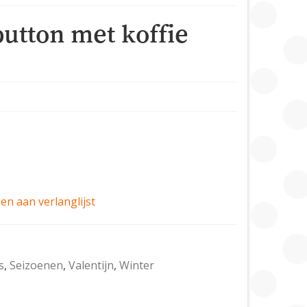
button met koffie
n aan verlanglijst
s
,
Seizoenen
,
Valentijn
,
Winter