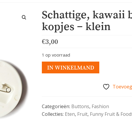
Schattige, kawaii 
kopjes – klein
€
3,00
1 op voorraad
Schattige,
IN WINKELMAND
kawaii
button
Toevoege
met
koffie
kopjes
Categorieën:
Buttons
,
Fashion
-
Collecties:
Eten
,
Fruit
,
Funny Fruit & Food
klein
aantal