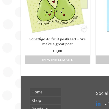
Schattige A6 fruit postkaart – We
make a great pear
€
1,80
IN WINKELMAND
Home
Social
Shop
Li
Portfolio