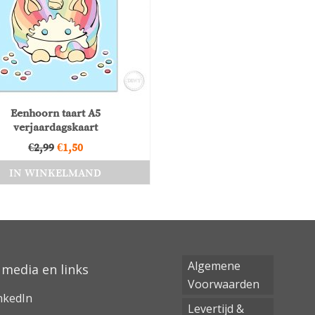
Eenhoorn taart A5
verjaardagskaart
Oorspronkelijke
Huidige
€
2,99
€
1,50
prijs
prijs
IN WINKELMAND
was:
is:
€2,99.
€1,50.
Algemene
 media en links
Voorwaarden
nkedIn
Levertijd &