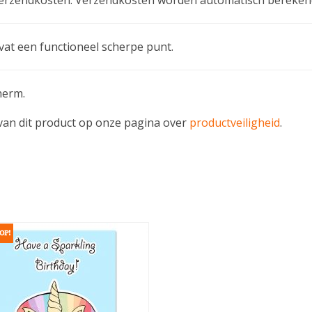
ef verzendkosten. Verzendkosten worden automatisch bereken
vat een functioneel scherpe punt.
herm.
e van dit product op onze pagina over
productveiligheid
.
OP!